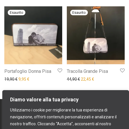
Portafoglio Donna Pisa
Tracolla Grande Pisa
Il prezzo originale era: 19,90 €.
Il prezzo attuale è: 9,95 €.
Il prezzo originale era: 44,9
Il prezzo attuale è: 
19,90
€
9,95
€
44,90
€
22,45
€
Diamo valore alla tua privacy
contatti
Utilizziamo i cookie per migliorare la tua esperienza di
spedizioni e resi
navigazione, offrirti contenuti personalizzati e analizzare il
nostro traffico. Cliccando “Accetta”, acconsenti al nostro
termini e condizioni