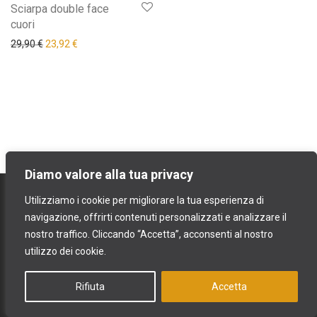
Sciarpa double face
cuori
Il prezzo originale era: 29,90 €.
Il prezzo attuale è: 23,92 €.
29,90
€
23,92
€
Diamo valore alla tua privacy
contatti
Utilizziamo i cookie per migliorare la tua esperienza di
spedizioni e resi
navigazione, offrirti contenuti personalizzati e analizzare il
nostro traffico. Cliccando “Accetta”, acconsenti al nostro
termini e condizioni
utilizzo dei cookie.
privacy & cookies policy
Rifiuta
Accetta
Raki srls - partita IVA 02907860841