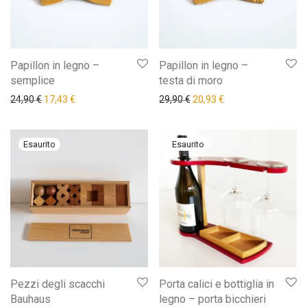
Papillon in legno –
Papillon in legno –
semplice
testa di moro
Il prezzo originale era: 24,90 €.
Il prezzo attuale è: 17,43 €.
Il prezzo originale era: 29,9
Il prezzo attuale è: 
24,90
€
17,43
€
29,90
€
20,93
€
Pezzi degli scacchi
Porta calici e bottiglia in
Bauhaus
legno – porta bicchieri