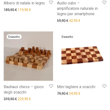
Albero di natale in legno
Audio cubo –
amplificatore naturale in
Il prezzo originale era: 189,90 €.
Il prezzo attuale è: 119,90 €.
189,90
€
119,90
€
legno per smartphone
Il prezzo originale era: 59,9
Il prezzo attuale è: 
59,90
€
42,90
€
Bauhaus chess – gioco
Mini tagliere a scacchi
degli scacchi
Il prezzo originale era: 79,9
Il prezzo attuale è: 
79,90
€
54,90
€
Il prezzo originale era: 349,90 €.
Il prezzo attuale è: 229,90 €.
349,90
€
229,90
€