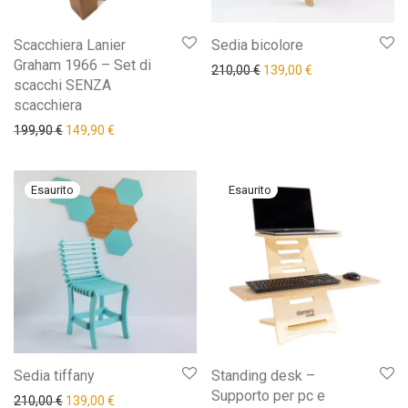
Scacchiera Lanier
Sedia bicolore
Graham 1966 – Set di
Il prezzo originale era: 21
Il prezzo attuale 
210,00
€
139,00
€
scacchi SENZA
scacchiera
Il prezzo originale era: 199,90 €.
Il prezzo attuale è: 149,90 €.
199,90
€
149,90
€
Sedia tiffany
Standing desk –
Supporto per pc e
Il prezzo originale era: 210,00 €.
Il prezzo attuale è: 139,00 €.
210,00
€
139,00
€