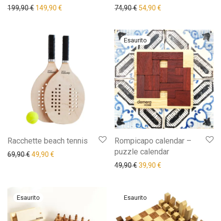
Il prezzo originale era: 199,90 €.
Il prezzo attuale è: 149,90 €.
Il prezzo originale era: 74,9
Il prezzo attuale è: 
199,90
€
149,90
€
74,90
€
54,90
€
Racchette beach tennis
Rompicapo calendar –
puzzle calendar
Il prezzo originale era: 69,90 €.
Il prezzo attuale è: 49,90 €.
69,90
€
49,90
€
Il prezzo originale era: 49,9
Il prezzo attuale è: 
49,90
€
39,90
€