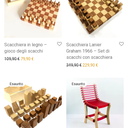
Scacchiera in legno –
Scacchiera Lanier
gioco degli scacchi
Graham 1966 – Set di
scacchi con scacchiera
Il prezzo originale era: 109,90 €.
Il prezzo attuale è: 79,90 €.
109,90
€
79,90
€
Il prezzo originale era: 34
Il prezzo attuale 
349,90
€
229,90
€