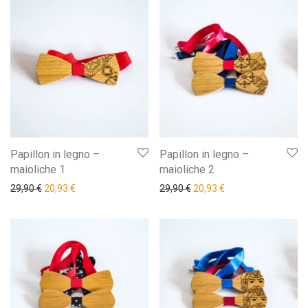
Papillon in legno –
Papillon in legno –
maioliche 1
maioliche 2
Il prezzo originale era: 29,90 €.
Il prezzo attuale è: 20,93 €.
Il prezzo originale era: 29,9
Il prezzo attuale è: 
29,90
€
20,93
€
29,90
€
20,93
€