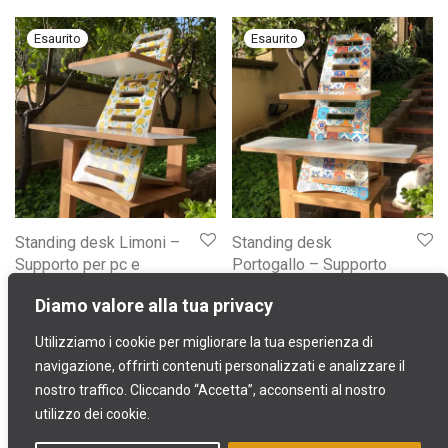
Standing desk Limoni –
Standing desk
Supporto per pc e
Portogallo – Supporto
laptop regolabile – in
per pc e laptop
Diamo valore alla tua privacy
legno
regolabile – in legno
Il prezzo originale era: 149,90 €.
Il prezzo attuale è: 105,00 €.
Il prezzo originale era: 14
Il prezzo attuale 
149,90
€
105,00
€
149,90
€
105,00
€
Utilizziamo i cookie per migliorare la tua esperienza di
navigazione, offrirti contenuti personalizzati e analizzare il
nostro traffico. Cliccando “Accetta”, acconsenti al nostro
utilizzo dei cookie.