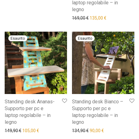
laptop regolabile – in
legno
Il prezzo originale era: 16
Il prezzo attuale 
169,00
€
135,00
€
Standing desk Ananas-
Standing desk Bianco –
Supporto per pc e
Supporto per pc e
laptop regolabile – in
laptop regolabile – in
legno
legno
Il prezzo originale era: 149,90 €.
Il prezzo attuale è: 105,00 €.
Il prezzo originale era: 13
Il prezzo attuale è
149,90
€
105,00
€
134,90
€
90,00
€