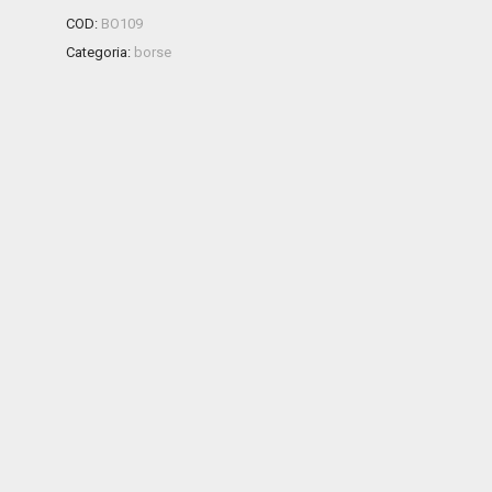
COD:
BO109
Categoria:
borse