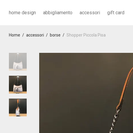
home design
abbigliamento
accessori
gift card
Home
/
accessori
/
borse
/
Shopper Piccola Pisa