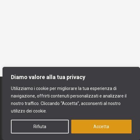
Diamo valore alla tua privacy
contatti
Utilizziamo i cookie per migliorare la tua esperienza di
spedizioni e resi
navigazione, offrirti contenuti personalizzati e analizzare il
nostro traffico. Cliccando “Accetta”, acconsenti al nostro
termini e condizioni
utilizzo dei cookie.
privacy & cookies policy
Rifiuta
Accetta
Raki srls - partita IVA 02907860841