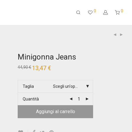
0
0
Minigonna Jeans
Il
13,47
€
Il
44,90
€
prezzo
prezzo
originale
attuale
era:
è:
44,90 €.
13,47 €.
Taglia
Scegli un'opzione
Quantità
Aggiungi al carrello