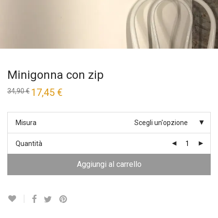
Minigonna con zip
Il
17,45
€
Il
34,90
€
prezzo
prezzo
originale
attuale
era:
è:
34,90 €.
17,45 €.
Misura
Scegli un'opzione
Quantità
Aggiungi al carrello