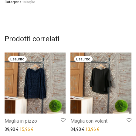
Categoria:
Maglie
Prodotti correlati
Maglia in pizzo
Maglia con volant
Il prezzo originale era: 39,90 €.
Il prezzo attuale è: 15,96 €.
Il prezzo originale era: 34,9
Il prezzo attuale è: 
39,90
€
15,96
€
34,90
€
13,96
€