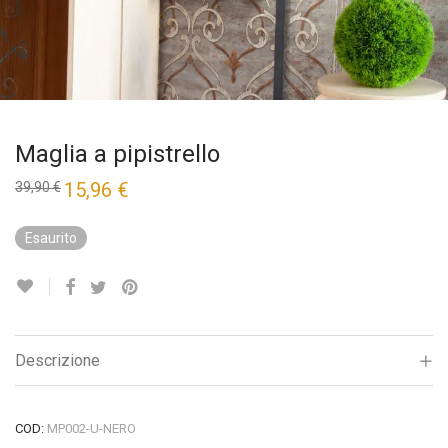
Maglia a pipistrello
Il
15,96
€
Il
39,90
€
prezzo
prezzo
originale
attuale
era:
è:
Esaurito
39,90 €.
15,96 €.
Descrizione
COD:
MP002-U-NERO