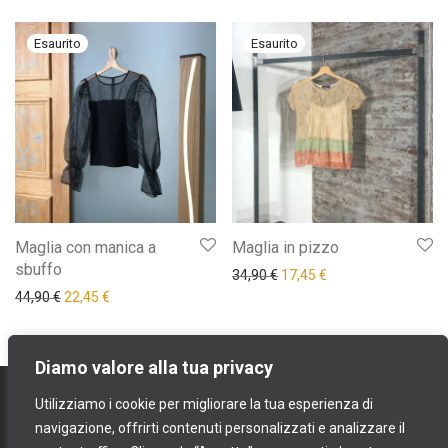
Maglia con manica a
Maglia in pizzo
sbuffo
Il prezzo originale era: 34,9
Il prezzo attuale è: 
34,90
€
17,45
€
Il prezzo originale era: 44,90 €.
Il prezzo attuale è: 22,45 €.
44,90
€
22,45
€
Diamo valore alla tua privacy
contatti
Utilizziamo i cookie per migliorare la tua esperienza di
spedizioni e resi
navigazione, offrirti contenuti personalizzati e analizzare il