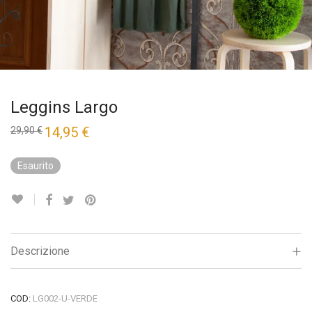
Leggins Largo
Il
14,95
€
Il
29,90
€
prezzo
prezzo
originale
attuale
era:
è:
Esaurito
29,90 €.
14,95 €.
Descrizione
COD:
LG002-U-VERDE