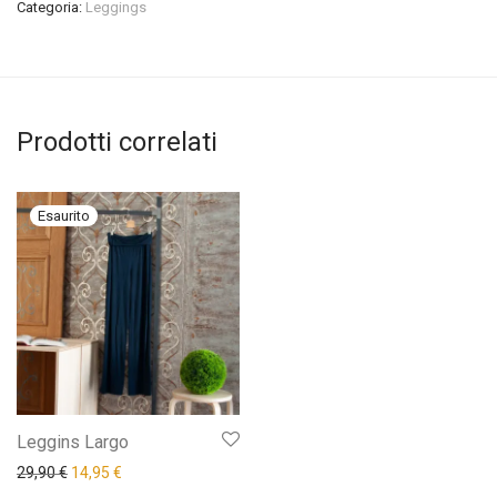
Categoria:
Leggings
Prodotti correlati
Leggins Largo
Il prezzo originale era: 29,90 €.
Il prezzo attuale è: 14,95 €.
29,90
€
14,95
€