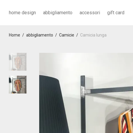
home design
abbigliamento
accessori
gift card
Home
/
abbigliamento
/
Camicie
/
Camicia lunga