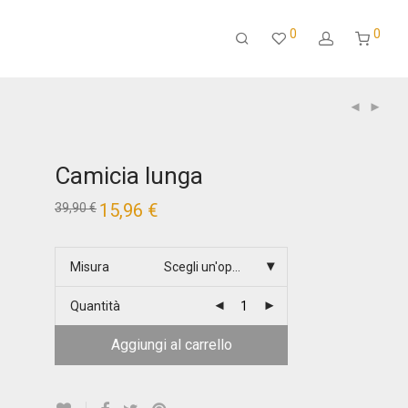
0
0
Camicia lunga
Il
15,96
€
Il
39,90
€
prezzo
prezzo
originale
attuale
era:
è:
39,90 €.
15,96 €.
Misura
Scegli un'opzione
Quantità
Aggiungi al carrello