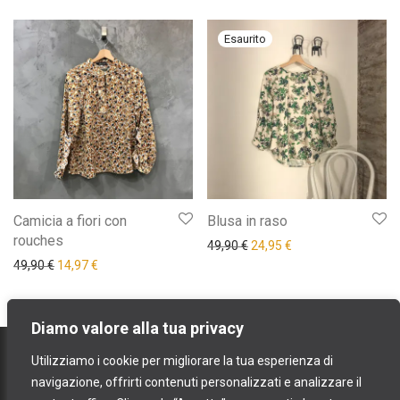
Camicia a fiori con
Blusa in raso
rouches
Il prezzo originale era: 49,9
Il prezzo attuale è: 
49,90
€
24,95
€
Il prezzo originale era: 49,90 €.
Il prezzo attuale è: 14,97 €.
49,90
€
14,97
€
Diamo valore alla tua privacy
contatti
Utilizziamo i cookie per migliorare la tua esperienza di
spedizioni e resi
navigazione, offrirti contenuti personalizzati e analizzare il