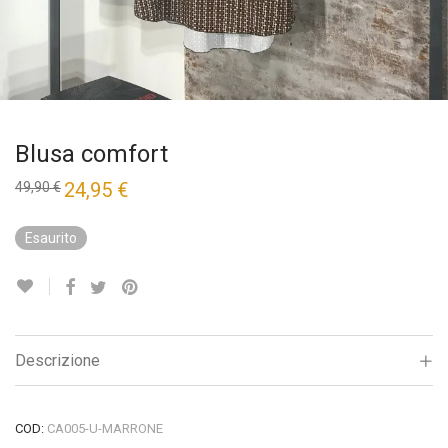
Blusa comfort
Il
24,95
€
Il
49,90
€
prezzo
prezzo
originale
attuale
era:
è:
Esaurito
49,90 €.
24,95 €.
Descrizione
COD:
CA005-U-MARRONE