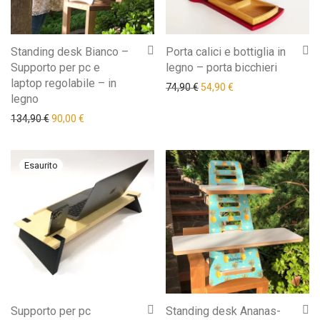
Standing desk Bianco –
Porta calici e bottiglia in
Supporto per pc e
legno – porta bicchieri
laptop regolabile – in
Il prezzo originale era: 74,9
Il prezzo attuale è: 
74,90
€
54,90
€
legno
Il prezzo originale era: 134,90 €.
Il prezzo attuale è: 90,00 €.
134,90
€
90,00
€
Supporto per pc
Standing desk Ananas-