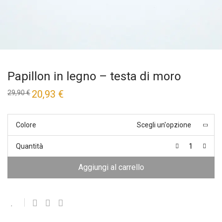
Papillon in legno – testa di moro
Il
20,93
€
Il
29,90
€
prezzo
prezzo
originale
attuale
era:
è:
29,90 €.
20,93 €.
Colore
Scegli un'opzione
Quantità
Aggiungi al carrello