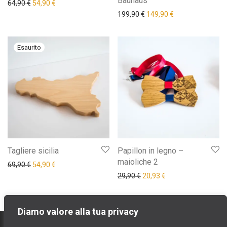
Bauhaus
Il prezzo originale era: 64,90 €.
Il prezzo attuale è: 54,90 €.
64,90
€
54,90
€
Il prezzo originale era: 19
Il prezzo attuale 
199,90
€
149,90
€
Tagliere sicilia
Papillon in legno –
maioliche 2
Il prezzo originale era: 69,90 €.
Il prezzo attuale è: 54,90 €.
69,90
€
54,90
€
Il prezzo originale era: 29,9
Il prezzo attuale è: 
29,90
€
20,93
€
Diamo valore alla tua privacy
contatti