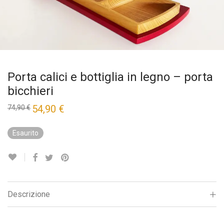
Porta calici e bottiglia in legno – porta
bicchieri
Il
54,90
€
Il
74,90
€
prezzo
prezzo
originale
attuale
era:
è:
Esaurito
74,90 €.
54,90 €.
Descrizione