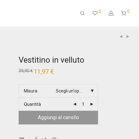
0
0
Vestitino in velluto
Il
11,97
€
Il
39,90
€
prezzo
prezzo
originale
attuale
era:
è:
39,90 €.
11,97 €.
Misura
Scegli un'opzione
Quantità
Aggiungi al carrello