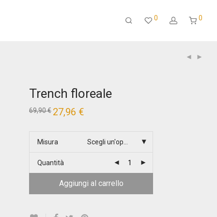
0
0
Trench floreale
Il
27,96
€
Il
69,90
€
prezzo
prezzo
originale
attuale
era:
è:
69,90 €.
27,96 €.
Misura
Scegli un'opzione
Quantità
Aggiungi al carrello