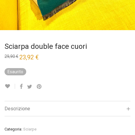
Sciarpa double face cuori
Il
23,92
€
Il
29,90
€
prezzo
prezzo
originale
attuale
era:
è:
Esaurito
29,90 €.
23,92 €.
Descrizione
Categoria:
Sciarpe