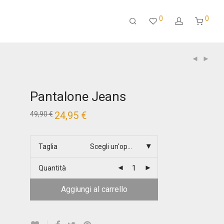
0
0
Pantalone Jeans
Il
24,95
€
Il
49,90
€
prezzo
prezzo
originale
attuale
era:
è:
49,90 €.
24,95 €.
Taglia
Scegli un'opzione
Quantità
Aggiungi al carrello