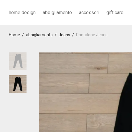
home design
abbigliamento
accessori
gift card
Home
/
abbigliamento
/
Jeans
/
Pantalone Jeans