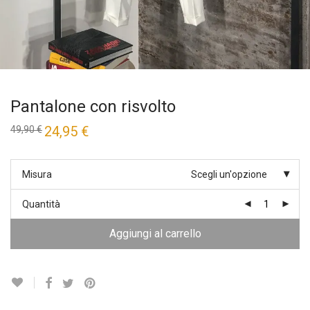
Pantalone con risvolto
Il
24,95
€
Il
49,90
€
prezzo
prezzo
originale
attuale
era:
è:
49,90 €.
24,95 €.
Misura
Scegli un'opzione
Quantità
Aggiungi al carrello