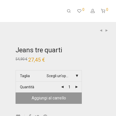
0
0
Jeans tre quarti
Il
27,45
€
Il
54,90
€
prezzo
prezzo
originale
attuale
era:
è:
54,90 €.
27,45 €.
Taglia
Scegli un'opzione
Quantità
Aggiungi al carrello