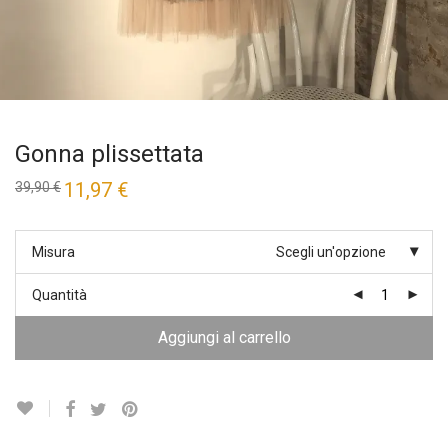
Gonna plissettata
Il
11,97
€
Il
39,90
€
prezzo
prezzo
originale
attuale
era:
è:
39,90 €.
11,97 €.
Misura
Scegli un'opzione
Quantità
Aggiungi al carrello