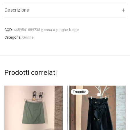
Descrizione
COD:
4459541659735-gonna-a-pieghe-beige
Categoria:
Gonne
Prodotti correlati