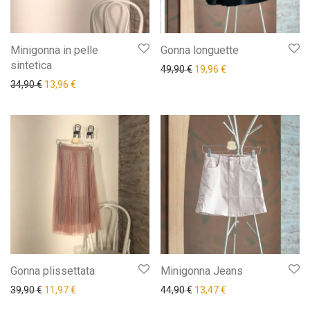
Minigonna in pelle
Gonna longuette
sintetica
Il prezzo originale era: 49,9
Il prezzo attuale è: 
49,90
€
19,96
€
Il prezzo originale era: 34,90 €.
Il prezzo attuale è: 13,96 €.
34,90
€
13,96
€
Gonna plissettata
Minigonna Jeans
Il prezzo originale era: 39,90 €.
Il prezzo attuale è: 11,97 €.
Il prezzo originale era: 44,9
Il prezzo attuale è: 
39,90
€
11,97
€
44,90
€
13,47
€