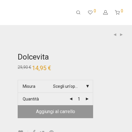
0
0
Dolcevita
Il
14,95
€
Il
29,90
€
prezzo
prezzo
originale
attuale
era:
è:
29,90 €.
14,95 €.
Misura
Scegli un'opzione
Quantità
Aggiungi al carrello