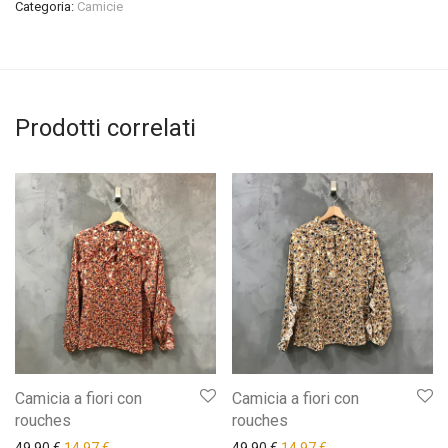
Categoria:
Camicie
Prodotti correlati
Camicia a fiori con
Camicia a fiori con
rouches
rouches
Il prezzo originale era: 49,90 €.
Il prezzo attuale è: 14,97 €.
Il prezzo originale era: 49,9
Il prezzo attuale è: 