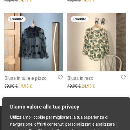
49,90
€
14,97
€
49,90
€
14,97
€
Blusa in tulle e pizzo
Blusa in raso
Il prezzo originale era: 39,90 €.
Il prezzo attuale è: 19,95 €.
Il prezzo originale era: 49,9
Il prezzo attuale è: 
39,90
€
19,95
€
49,90
€
24,95
€
Diamo valore alla tua privacy
contatti
Utilizziamo i cookie per migliorare la tua esperienza di
spedizioni e resi
navigazione, offrirti contenuti personalizzati e analizzare il