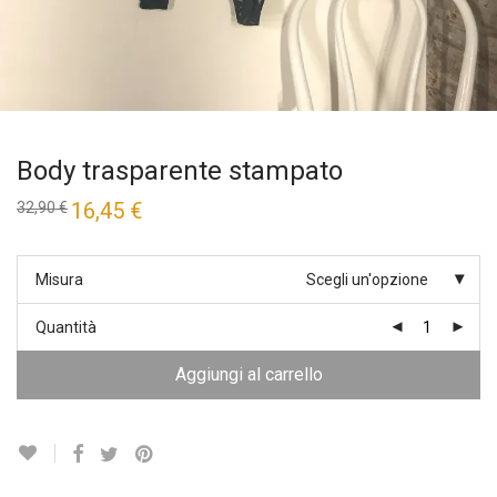
Body trasparente stampato
Il
16,45
€
Il
32,90
€
prezzo
prezzo
originale
attuale
era:
è:
32,90 €.
16,45 €.
Misura
Scegli un'opzione
Quantità
Aggiungi al carrello