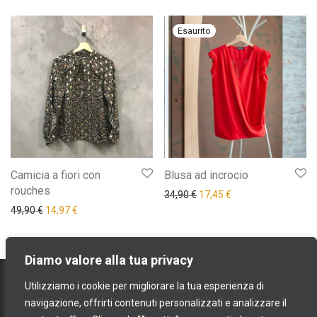
Camicia a fiori con
Blusa ad incrocio
rouches
Il prezzo originale era: 34,9
Il prezzo attuale è: 
34,90
€
17,45
€
Il prezzo originale era: 49,90 €.
Il prezzo attuale è: 14,97 €.
49,90
€
14,97
€
Diamo valore alla tua privacy
contatti
Utilizziamo i cookie per migliorare la tua esperienza di
spedizioni e resi
navigazione, offrirti contenuti personalizzati e analizzare il