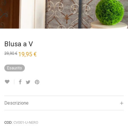
Blusa a V
Il
19,95
€
Il
39,90
€
prezzo
prezzo
originale
attuale
era:
è:
Esaurito
39,90 €.
19,95 €.
Descrizione
COD:
CV001-U-NERO