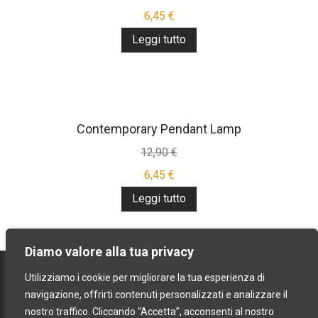
Il
6,45
€
prezzo
Il
Leggi tutto
originale
prezzo
era:
attuale
12,90 €.
è:
6,45 €.
Contemporary Pendant Lamp
12,90
€
Il
6,45
€
prezzo
Il
Leggi tutto
originale
prezzo
era:
attuale
Diamo valore alla tua privacy
12,90 €.
è:
contatti
6,45 €.
Utilizziamo i cookie per migliorare la tua esperienza di
spedizioni e resi
navigazione, offrirti contenuti personalizzati e analizzare il
nostro traffico. Cliccando “Accetta”, acconsenti al nostro