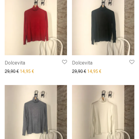
Dolcevita
Dolcevita
Il prezzo originale era: 29,90 €.
Il prezzo attuale è: 14,95 €.
Il prezzo originale era: 29,9
Il prezzo attuale è: 
29,90
€
14,95
€
29,90
€
14,95
€