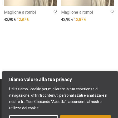
Maglione a rombi
Maglione a rombi
Il prezzo originale era: 42,90 €.
Il prezzo attuale è: 12,87 €.
Il prezzo originale era: 42,9
Il prezzo attuale è: 
42,90
€
12,87
€
42,90
€
12,87
€
Diamo valore alla tua privacy
contatti
Utilizziamo i cookie per migliorare la tua esperienza di
spedizioni e resi
navigazione, offrirti contenuti personalizzati e analizzare il
nostro traffico. Cliccando “Accetta”, acconsenti al nostro
termini e condizioni
utilizzo dei cookie.
privacy & cookies policy